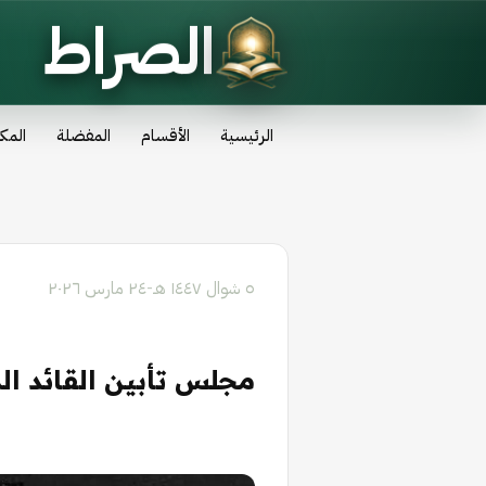
الصراط
الرئيسية
الأقسام
المفضلة
المك
٥ شوال ١٤٤٧ هـ
-
٢٤ مارس ٢٠٢٦
مجلس تأبين القائد ال