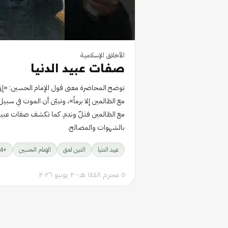
الأخلاق الإسلامية
صفات عبيد الدنيا
توضح المحاضرة معنى قول الإمام الحسين: «إني ل
مع الظالمين إلا برماً»، وتبيّن أن الموت في سبيل 
مع الظالمين فذلّ وندم. كما تكشف صفات عبيد ا
بالشهوات والمصالح.
عبيد الدنيا
الدين لعق
الإمام الحسين
+
4
٥ محرم ١٤٤٨ هـ
-
٢٠ يونيو ٢٠٢٦