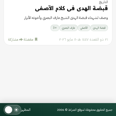
التاريخ
قبضة الهدى في كلام الآصفي
وصف لشهداء قبضة الهدى الشيخ عارف البصري وأخوته الأبرار
قبضة الهدى
الآصفي
عارف البصري
+
3
٢١ ذو القعدة ١٤٤٧ هـ
-
٨ مايو ٢٠٢٦
مفضلة
مشاركة
المظهر
جميع الحقوق محفوظة لموقع الصراط © 2006