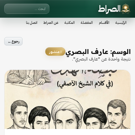
الصراط
الرئيسية
الأقسام
المفضلة
المكتبة
عن الصراط
اتصل بنا
←
رجوع
الوسم:
عارف البصري
١ منشور
نتيجة واحدة عن "عارف البصري".