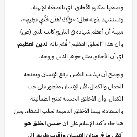
وصبغها بمكارم الأخلاق، أي بالصبغة الإلهية.
وتستشهد بقوله تعالى:
«وَإِنَّكَ لَعَلَىٰ خُلُقٍ عَظِيمٍ»
،
مبينةً أن أعظم شهادة في التاريخ كانت للنبي (ص)،
وأن هذا “الخلق العظيم” فُسِّر بأنه
الدين العظيم
،
أي أن الأخلاق تمثل جوهر الدين وروحه.
وتوضح أن تهذيب النفس يرفع الإنسان ويمنحه
الجمال والكمال، لأن الإنسان مفطور على حب
الكمال، وأن الأخلاق الحسنة تمنح الطمأنينة
والسعادة، بينما الأخلاق الذميمة تجلب الشقاء. ومن
هنا جاء تأكيد الإسلام على أن
حسن الخلق هو
أثقل ما في ميزان الإنسان وأقرب طريق إلى