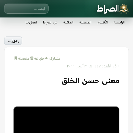
الصراط
الرئيسية
الأقسام
المفضلة
المكتبة
عن الصراط
اتصل بنا
←
رجوع
مشاركة
طباعة
مفضلة
٢ ذو القعدة ١٤٤٧ هـ
-
١٩ أبريل ٢٠٢٦
معنى حسن الخلق