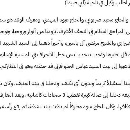
لطلب وكيل في ناحية (أبي صيدا)
، والحاج مجيد صريوي، والحاج عبود المهدي، ومعرف الوفد هو سم
لى المراجع العظام في النجف الأشرف، تزودنا من أنوار وروحية وتو
ازي والشيخ مرتضى آل ياسين، وأخيراً ذهبنا إلى السيد الشهيد الص
 قل نظيرها وتحدث بحديث عن خطر الانحراف في المسيرة الإسلامية
اذهبوا إلى بيت السيد عباس الحلو فإني قد حدثته وهو في انتظاركم.
ا استقبالاً كريماً وبدون أي تكلف، ودخلنا في بيته المنيف، وكان 
بيت كبير جداً، وبعد أن تجاوزنا الحديقة دخلنا إلى صالة كبيرة تغ
فها، وكان الحاج عبود مطرقاً لم ينفث ببنت شفة، ثم رفع رأسه وقا