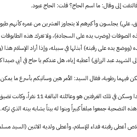
لتفت إلى وقال: ما اسم الحاج؟ قلت: الحاج عبود.
اق، علي) يجلسون وأكبرهم لا يتجاوز العشرين من عمره كأنهم طيور 
 هذه الصوفات (وضرب يده على السجادة)، ولا تغرك هذه الطابوقات
ذه (ووضع يده على رقبته) أبذلها في سبيله، وإذا أراد الإسلام هذا
ر إلى الشهيد عبد الرزاق) أعطيه إياه، هل عندكم يا حاج في أبي صي
لكن فيهما رطوبة، فقال السيد: الأمر هين وسآتيكم بأسرع ما يمكن.
وفعلاً جاء السيد عباس إلى أبي صيدا وسكن في 
هذه التضحية جمعوا مبلغاً كبيراً وبنوا له بيتاً يشابه بيته الذي تركه.
خلاص أعطى رقبته فداء للإسلام، وأعطى ولديه الاثنين (السيد مسلم