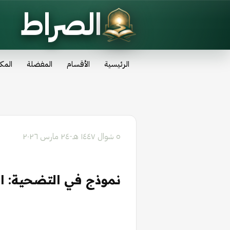
الصراط
الرئيسية
الأقسام
المفضلة
المك
٥ شوال ١٤٤٧ هـ
-
٢٤ مارس ٢٠٢٦
نموذج في التضحية: ا