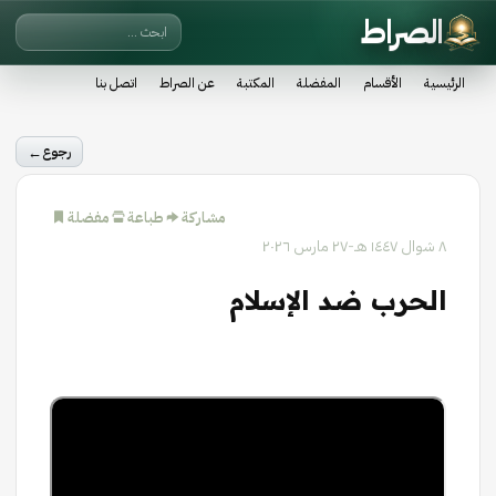
الصراط
الرئيسية
الأقسام
المفضلة
المكتبة
عن الصراط
اتصل بنا
←
رجوع
مشاركة
طباعة
مفضلة
٨ شوال ١٤٤٧ هـ
-
٢٧ مارس ٢٠٢٦
الحرب ضد الإسلام