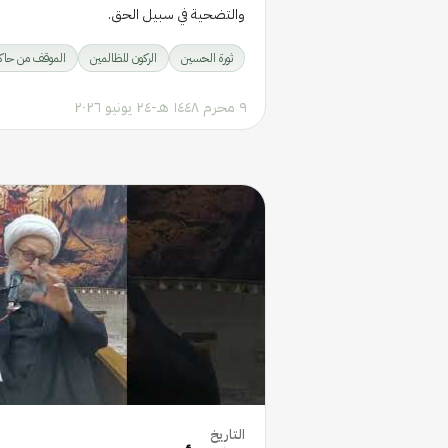
والتضحية في سبيل الحق.
ثورة الحسين
الركون للظالمين
الموقف من حاكم
٩ محرم ١٤٤٨ هـ
-
٢٤ يونيو ٢٠٢٦
التاريخ