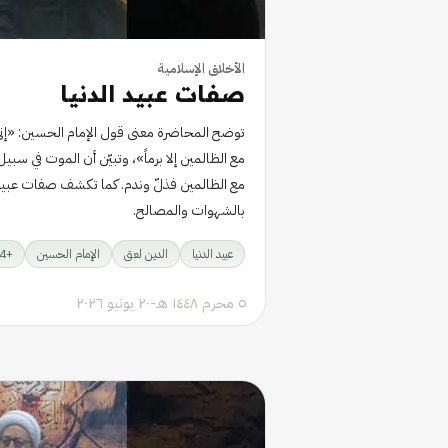
الأخلاق الإسلامية
صفات عبيد الدنيا
توضح المحاضرة معنى قول الإمام الحسين: «إني ل
مع الظالمين إلا برماً»، وتبيّن أن الموت في سبيل 
مع الظالمين فذلّ وندم. كما تكشف صفات عبيد ا
بالشهوات والمصالح.
عبيد الدنيا
الدين لعق
الإمام الحسين
+
4
٥ محرم ١٤٤٨ هـ
-
٢٠ يونيو ٢٠٢٦