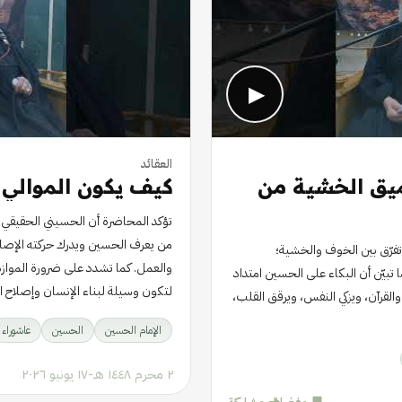
▶
العقائد
ميق الخشية من
كيف يكون الموالي 
تؤكد المحاضرة أن الحسيني الحقيقي
من يعرف الحسين ويدرك حركته الإصلاحية
فرّق بين الخوف والخشية؛
والعمل. كما تشدد على ضرورة الموازن
بيّن أن البكاء على الحسين امتداد
لتكون وسيلة لبناء الإنسان وإصلاح ا
القرآن، ويزكي النفس، ويرقق القلب،
الإمام الحسين
الحسين
عاشوراء
٢ محرم ١٤٤٨ هـ
-
١٧ يونيو ٢٠٢٦