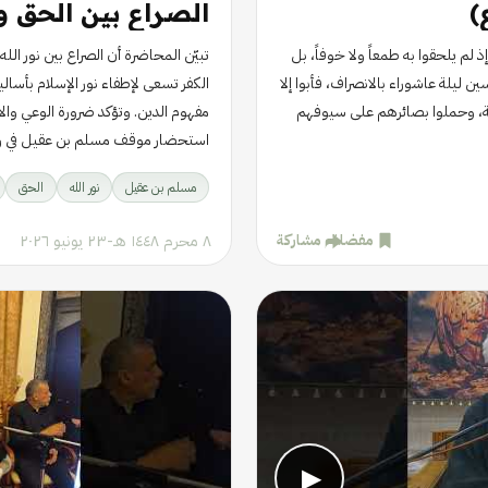
)
الصراع بين الحق و
لم يلحقوا به طمعاً ولا خوفاً، بل
تبيّن المحاضرة أن الصراع بين نور الل
ن ليلة عاشوراء بالانصراف، فأبوا إلا
الكفر تسعى لإطفاء نور الإسلام بأسا
ضحية، وحملوا بصائرهم على سيوفهم
مفهوم الدين. وتؤكد ضرورة الوعي وال
استحضار موقف مسلم بن عقيل في ر
مسلم بن عقيل
نور الله
الحق
٨ محرم ١٤٤٨ هـ
-
٢٣ يونيو ٢٠٢٦
مفضلة
مشاركة
▶