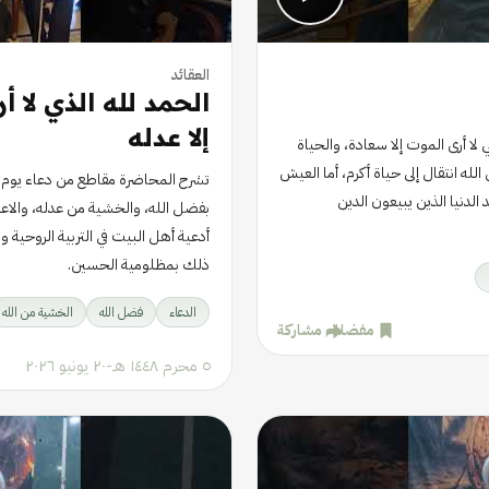
العقائد
الحمد لله الذي لا أ
إلا عدله
ا أرى الموت إلا سعادة، والحياة
الله انتقال إلى حياة أكرم، أما العيش
تشرح المحاضرة مقاطع من دعاء يوم الأح
لدنيا الذين يبيعون الدين
بفضل الله، والخشية من عدله، والاع
أدعية أهل البيت في التربية الروحية و
ذلك بمظلومية الحسين.
الدعاء
فضل الله
الخشية من الله
مفضلة
مشاركة
٥ محرم ١٤٤٨ هـ
-
٢٠ يونيو ٢٠٢٦