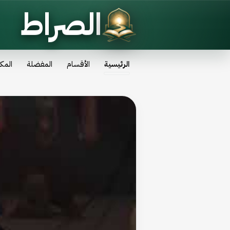
الصراط
الرئيسية
الأقسام
المفضلة
المك