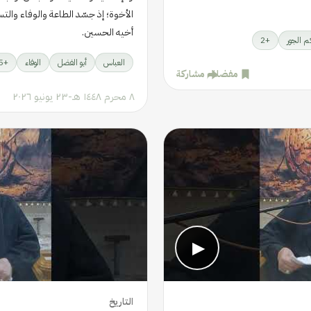
الأخوة؛ إذ جسّد الطاعة والوفاء وال
أخيه الحسين.
 الجور
+
2
العباس
أبو الفضل
الوفاء
+
5
مفضلة
مشاركة
٨ محرم ١٤٤٨ هـ
-
٢٣ يونيو ٢٠٢٦
▶
التاريخ