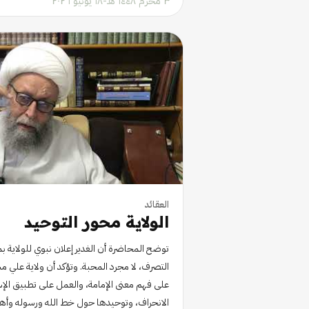
٣ محرم ١٤٤٨ هـ
-
١٨ يونيو ٢٠٢٦
العقائد
الولاية محور التوحيد
توضح المحاضرة أن الغدير إعلان نبوي للولاية بمع
التصرف، لا مجرد المحبة. وتؤكد أن ولاية علي م
على فهم معنى الإمامة، والعمل على تطبيق الإس
الانحراف، وتوحيدها حول خط الله ورسوله وأه